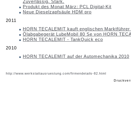
Zuverlässig. Stark.
Produkt des Monat März: PCL Digital-Kit
Neue Dieselzapfsäule HDM pro
2011
HORN TECALEMIT kauft englischen Marktführer
Ölabgabegerät LubeMobil 80 Se von HORN TEC
HORN TECALEMIT - TankQuick eco
2010
HORN TECALEMIT auf der Automechanika 2010
http://www.werkstattausruestung.com/firmendetails-82.html
Druckver