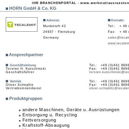
IHR BRANCHENPORTAL - www.werkstattausruestu
HORN GmbH & Co. KG
Adresse:
Kontakt:
Munketoft 42
Tel.:
+ 49 
24937 - Flensburg
Fax:
+ 49 
Germany
sales@tecal
www.tecalem
Ansprechpartner
Geschäftsleitung
Tel.:
+49 (0)461 869
Torsten H. Kutschinski
Fax:
+49 (0)461 869
Geschäftsführer
torsten.kutschinski@te
Vertrieb
Tel.:
+49 (0)461 869
Oliver Scheplitz
Fax:
+49 (0)461 869
Vertriebsinnendienst
oliver.scheplitz@tecale
Produktgruppen
andere Maschinen, Geräte u. Ausrüstungen
Entsorgung u. Recycling
Fettversorgung
Kraftstoff-Absaugung