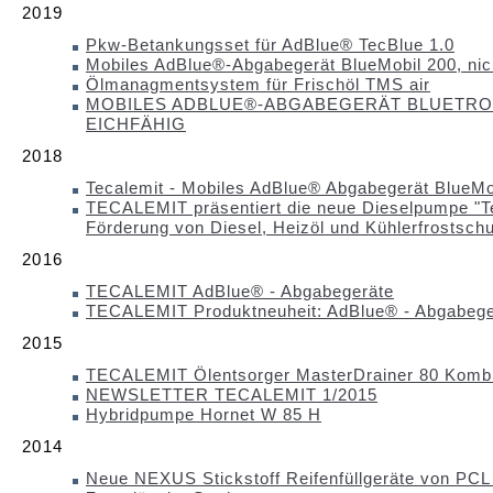
2019
Pkw-Betankungsset für AdBlue® TecBlue 1.0
Mobiles AdBlue®-Abgabegerät BlueMobil 200, nich
Ölmanagmentsystem für Frischöl TMS air
MOBILES ADBLUE®-ABGABEGERÄT BLUETRON
EICHFÄHIG
2018
Tecalemit - Mobiles AdBlue® Abgabegerät BlueMo
TECALEMIT präsentiert die neue Dieselpumpe "
Förderung von Diesel, Heizöl und Kühlerfrostsch
2016
TECALEMIT AdBlue® - Abgabegeräte
TECALEMIT Produktneuheit: AdBlue® - Abgabege
2015
TECALEMIT Ölentsorger MasterDrainer 80 Komb
NEWSLETTER TECALEMIT 1/2015
Hybridpumpe Hornet W 85 H
2014
Neue NEXUS Stickstoff Reifenfüllgeräte von PCL 