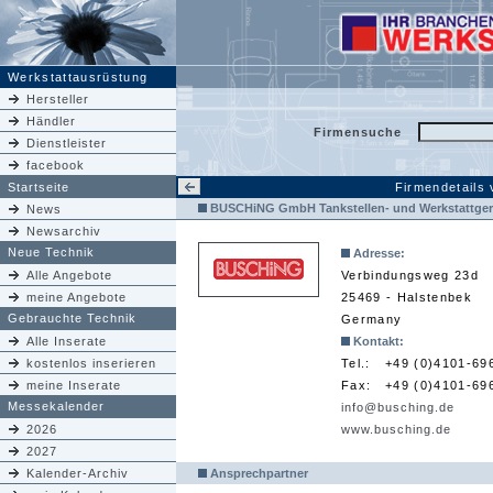
Werkstattausrüstung
Hersteller
Händler
Firmensuche
Dienstleister
facebook
Startseite
Firmendetails
BUSCHiNG GmbH Tankstellen- und Werkstattger
News
Newsarchiv
Neue Technik
Adresse:
Alle Angebote
Verbindungsweg 23d
meine Angebote
25469 - Halstenbek
Gebrauchte Technik
Germany
Alle Inserate
Kontakt:
kostenlos inserieren
Tel.:
+49 (0)4101-69
meine Inserate
Fax:
+49 (0)4101-69
Messekalender
info@busching.de
2026
www.busching.de
2027
Kalender-Archiv
Ansprechpartner