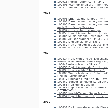
100916 Kombi-Tester XL, 6 - 24 V
100806 Wärmebildkamera "Thermo
100914 Wandschlauchhalter, Edelst
2021
100903 LED-Taschenlampe „Flexit“ 
100902 Batterie- und Ladesystemte
100900 Batterie- und Ladesystemtest
auch Start-Stopp-Systeme
100894 Gummi-Auffahrtsrampe
100859 Digital Automotiv Druckteste
100884 Multifunktions-Lötkolben-Se
100885 Akkuschrauber "Bit", 3,6 V,
100882 Digitalmultimeter Basic
100887 Ratschenschlüsselsatz "Micro"
100883 Gummi Auffahrtsrampe uni 
2020
100814 Reflektorscheibe "DellenCh
50105 Dellen Ausbeulwerkzeug Set „D
100841 Arbeitsleuchte "Rover"
100859 Digital Automotiv Druckteste
100835 Handleuchte "HandsFree"
100806 Wärmebildkamera "Thermo
Redline Gummiblöcke
100877 Endoskop „WLAN“ HD 1-We
100860 Sensor Simulator Automotive
100855 Reinigungsscheiben
100856 Digital Multimeter TrueRMS
CATIII/CATIV
100850 Kombi-Tester „SuperScan“,
100854 Digital Reifendruckprüfer „S
2019
100837 Dichtungsabzieher für Dieseli