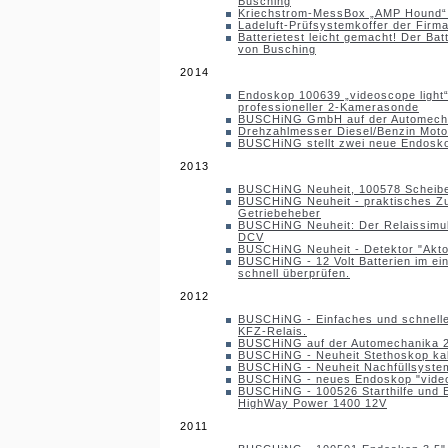
Busching
Kriechstrom-MessBox „AMP Hound“ 
Ladeluft-Prüfsystemkoffer der Firm
Batterietest leicht gemacht! Der Bat
von Busching
2014
Endoskop 100639 „videoscope light“ 
professioneller 2-Kamerasonde
BUSCHiNG GmbH auf der Automech
Drehzahlmesser Diesel/Benzin Moto
BUSCHiNG stellt zwei neue Endosk
2013
BUSCHiNG Neuheit, 100578 Scheib
BUSCHiNG Neuheit - praktisches Zu
Getriebeheber
BUSCHiNG Neuheit: Der Relaissimul
DCV
BUSCHiNG Neuheit - Detektor "Akto
BUSCHiNG - 12 Volt Batterien im ei
schnell überprüfen.
2012
BUSCHiNG - Einfaches und schnelle
KFZ-Relais.
BUSCHiNG auf der Automechanika 
BUSCHiNG - Neuheit Stethoskop ka
BUSCHiNG - Neuheit Nachfüllsystem
BUSCHiNG - neues Endoskop "video
BUSCHiNG - 100526 Starthilfe und 
HighWay Power 1400 12V
2011