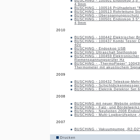
BUSCHiNG - 100501 Endoskop 3,5" 
4,9mm
BUSCHiNG - 100516 Prüfnadelset "
BUSCHiNG - 100513 Rohrleitung Sto
BUSCHiNG - Überspannungsschut
BUSCHiNG - 100501 Endoskop 3,5" 
4,9mm
2010
BUSCHiNG - 100442 Elektrischer Br
BUSCHiNG - 100437 Kombi Tester 
40V
BUSCHiNG - Endoskop USB
BUSCHiNG Ultraschall Stethoskop
BUSCHiNG - 100459 Elektronischer
Riemenspannungsprüfer Hz
BUSCHiNG - „ThermoPieper“ 100439,
Thermometer mit akustischem Signa
2009
BUSCHiNG - 100432 Teleskop-Meh
BUSCHiNG - Schichtdickenmessgerä
BUSCHiNG - Elektrik Detektor Set 
2008
BUSCHiNG mit neuer Website online
BUSCHiNG - Falz- und Bördelwerk
BUSCHiNG - Neuheiten 2008 Endos
BUSCHiNG - Multi-Logikprüfspitze 
2007
BUSCHiNG - Vakuumpumpe „R2-D2
Drucken