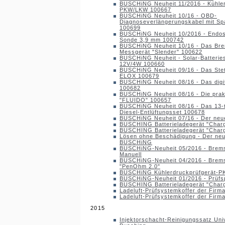
BUSCHiNG Neuheit 11/2016 - Kühler
PKW/LKW 100667
BUSCHiNG Neuheit 10/16 - OBD-
Diagnoseverlängerungskabel mit S
100699
BUSCHiNG Neuheit 10/2016 - Endo
Sonde 3,9 mm 100742
BUSCHiNG Neuheit 10/16 - Das Br
Messgerät "Slender" 100622
BUSCHiNG Neuheit - Solar-Batteries
12V/4W 100660
BUSCHiNG Neuheit 09/16 - Das Stet
ELOX 100679
BUSCHiNG Neuheit 08/16 - Das digi
100682
BUSCHiNG Neuheit 08/16 - Die pra
"FLUIDO" 100657
BUSCHiNG Neuheit 08/16 - Das 13-t
Diesel-Entlüftungsset 100678
BUSCHiNG Neuheit 07/16 - Der neu
BUSCHING Batterieladegerät "Char
BUSCHING Batterieladegerät "Char
Lösen ohne Beschädigung - Der ne
BUSCHiNG
BUSCHiNG-Neuheit 05/2016 - Brems
Manuell
BUSCHiNG-Neuheit 04/2016 - Bremsf
"PenOhm 2.0"
BUSCHiNG Kühlerdruckprüfgerät-
BUSCHiNG-Neuheit 01/2016 - Prüfsp
BUSCHING Batterieladegerät "Char
Ladeluft-Prüfsystemkoffer der Firm
Ladeluft-Prüfsystemkoffer der Firm
2015
Injektorschacht-Reinigungssatz Uni