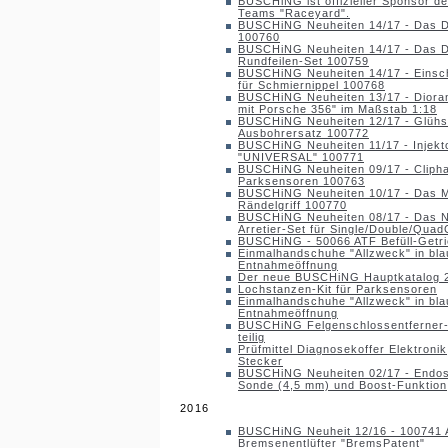
BUSCHiNG ist offizieller Sponsor d
Teams "Raceyard".
BUSCHiNG Neuheiten 14/17 - Das Di
100760
BUSCHiNG Neuheiten 14/17 - Das D
Rundfeilen-Set 100759
BUSCHiNG Neuheiten 14/17 - Einsc
für Schmiernippel 100768
BUSCHiNG Neuheiten 13/17 - Dioram
mit Porsche 356" im Maßstab 1:18
BUSCHiNG Neuheiten 12/17 - Glühst
Ausbohrersatz 100772
BUSCHiNG Neuheiten 11/17 - Injekt
"UNIVERSAL" 100771
BUSCHiNG Neuheiten 09/17 - Cliphal
Parksensoren 100763
BUSCHiNG Neuheiten 10/17 - Das Mo
Rändelgriff 100770
BUSCHiNG Neuheiten 08/17 - Das 
Arretier-Set für Single/Double/Qu
BUSCHiNG - 50066 ATF Befüll-Getri
Einmalhandschuhe "Allzweck" in blau
Entnahmeöffnung
Der neue BUSCHiNG Hauptkatalog 20
Lochstanzen-Kit für Parksensoren
Einmalhandschuhe "Allzweck" in blau
Entnahmeöffnung
BUSCHiNG Felgenschlossentferner-Se
teilig
Prüfmittel Diagnosekoffer Elektronik,
Stecker
BUSCHiNG Neuheiten 02/17 - Endos
Sonde (4,5 mm) und Boost-Funktion
2016
BUSCHiNG Neuheit 12/16 - 100741 A
Bremsenentlüfter "BremsPatent"