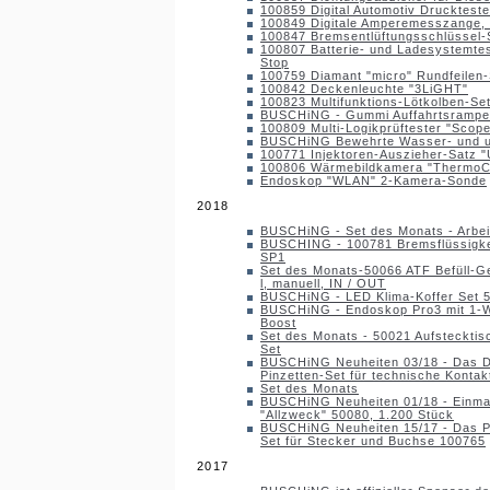
100859 Digital Automotiv Druckteste
100849 Digitale Amperemesszange,
100847 Bremsentlüftungsschlüssel-Sa
100807 Batterie- und Ladesystemtest
Stop
100759 Diamant "micro" Rundfeilen-S
100842 Deckenleuchte "3LiGHT"
100823 Multifunktions-Lötkolben-Set
BUSCHiNG - Gummi Auffahrtsrampe
100809 Multi-Logikprüftester "Scop
BUSCHiNG Bewehrte Wasser- und 
100771 Injektoren-Auszieher-Satz
100806 Wärmebildkamera "Thermo
Endoskop "WLAN" 2-Kamera-Sonde
2018
BUSCHiNG - Set des Monats - Arbei
BUSCHING - 100781 Bremsflüssigke
SP1
Set des Monats-50066 ATF Befüll-Ge
l, manuell, IN / OUT
BUSCHiNG - LED Klima-Koffer Set 
BUSCHiNG - Endoskop Pro3 mit 1-
Boost
Set des Monats - 50021 Aufstecktisc
Set
BUSCHiNG Neuheiten 03/18 - Das Di
Pinzetten-Set für technische Kontak
Set des Monats
BUSCHiNG Neuheiten 01/18 - Einm
"Allzweck" 50080, 1.200 Stück
BUSCHiNG Neuheiten 15/17 - Das P
Set für Stecker und Buchse 100765
2017