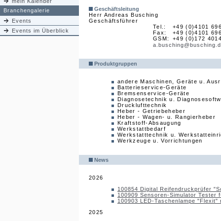
mein Kalender
Geschäftsleitung
Branchengalerie
Herr Andreas Busching
Events
Geschäftsführer
Tel.:
+49 (0)4101 69
Events im Überblick
Fax:
+49 (0)4101 69
GSM:
+49 (0)172 401
a.busching@busching.
Produktgruppen
andere Maschinen, Geräte u. Aus
Batterieservice-Geräte
Bremsenservice-Geräte
Diagnosetechnik u. Diagnosesoft
Drucklufttechnik
Heber - Getriebeheber
Heber - Wagen- u. Rangierheber
Kraftstoff-Absaugung
Werkstattbedarf
Werkstatttechnik u. Werkstatteinr
Werkzeuge u. Vorrichtungen
News
2026
100854 Digital Reifendruckprüfer "S
100909 Sensoren-Simulator Tester f
100903 LED-Taschenlampe "Flexit" 
2025