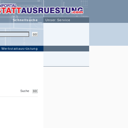
Schnellsuche
Unser Service
n Werkstattausrüstung
Suche