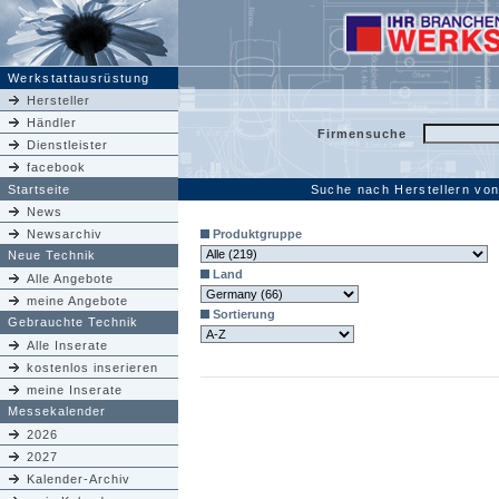
Werkstattausrüstung
Hersteller
Händler
Firmensuche
Dienstleister
facebook
Startseite
Suche nach Herstellern vo
News
Newsarchiv
Produktgruppe
Neue Technik
Land
Alle Angebote
meine Angebote
Sortierung
Gebrauchte Technik
Alle Inserate
kostenlos inserieren
meine Inserate
Messekalender
2026
2027
Kalender-Archiv