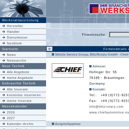
Werkstattausrüstung
Hersteller
Händler
Firmensuche
Dienstleister
facebook
Startseite
Firmendetails
Vehicle Service Group, BlitzRotary GmbH - Chief
News
Newsarchiv
Neue Technik
Adresse:
Alle Angebote
Hüfinger Str. 55
meine Angebote
78199 - Bräunlingen
Gebrauchte Technik
Germany
Alle Inserate
Kontakt:
kostenlos inserieren
Tel.:
+49 (0)771-923
meine Inserate
Fax:
+49 (0)771-923
Messekalender
info@blitzrotary.com
2026
www.chiefautomotive.e
2027
Kalender-Archiv
Ansprechpartner