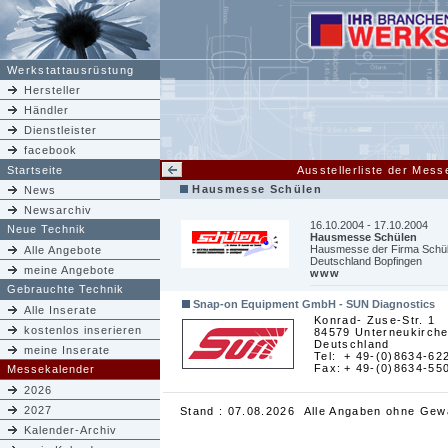
Werkstattausrüstung
Hersteller
Händler
Dienstleister
facebook
Startseite
Ausstellerliste der Me
Hausmesse Schülen
News
Newsarchiv
16.10.2004 - 17.10.2004
Neue Technik
Hausmesse Schülen
Hausmesse der Firma Schü
Alle Angebote
Deutschland Bopfingen
meine Angebote
www
Gebrauchte Technik
Snap-on Equipment GmbH - SUN Diagnostics
Alle Inserate
Konrad- Zuse-Str. 1
kostenlos inserieren
84579 Unterneukirch
Deutschland
meine Inserate
Tel:
+ 49-(0)8634-62
Fax:
+ 49-(0)8634-55
Messekalender
2026
2027
Stand : 07.08.2026 Alle Angaben ohne Gew
Kalender-Archiv