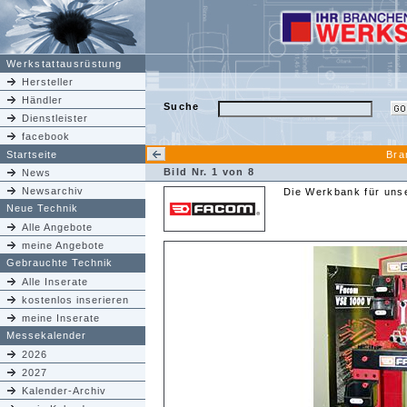
Werkstattausrüstung
Hersteller
Händler
Suche
Dienstleister
facebook
Startseite
Bra
Bild Nr. 1 von 8
News
Newsarchiv
Die Werkbank für unse
Neue Technik
Alle Angebote
meine Angebote
Gebrauchte Technik
Alle Inserate
kostenlos inserieren
meine Inserate
Messekalender
2026
2027
Kalender-Archiv