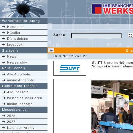
Werkstattausrüstung
Hersteller
Händler
Suche
Dienstleister
facebook
Startseite
Bra
Bild Nr. 12 von 20
News
Newsarchiv
SLIFT Unterflurbühnen
Schwenkarmaufnahme
Neue Technik
Alle Angebote
meine Angebote
Gebrauchte Technik
Alle Inserate
kostenlos inserieren
meine Inserate
Messekalender
2026
2027
Kalender-Archiv