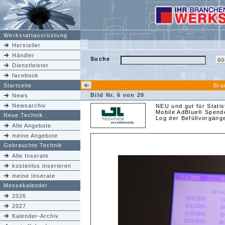
Werkstattausrüstung
Hersteller
Händler
Suche
Dienstleister
facebook
Startseite
Bra
Bild Nr. 6 von 20
News
Newsarchiv
NEU und gut für Stati
Mobile AdBlue® Spende
Neue Technik
Log der Befüllvorgäng
Alle Angebote
meine Angebote
Gebrauchte Technik
Alle Inserate
kostenlos inserieren
meine Inserate
Messekalender
2026
2027
Kalender-Archiv