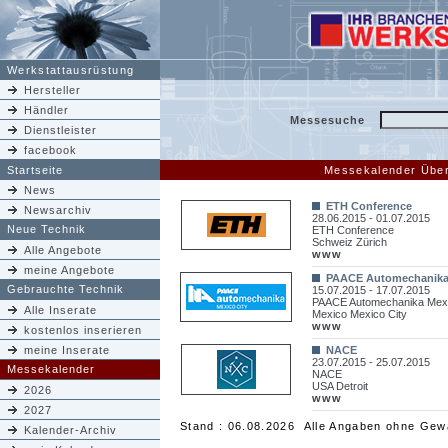
Werkstattausrüstung
Hersteller
Händler
Messesuche
Dienstleister
facebook
Startseite
Messekalender Über
News
ETH Conference
Newsarchiv
28.06.2015 - 01.07.2015
Neue Technik
ETH Conference
Schweiz Zürich
Alle Angebote
www
meine Angebote
PAACE Automechanika
Gebrauchte Technik
15.07.2015 - 17.07.2015
PAACE Automechanika Mex
Alle Inserate
Mexico Mexico City
www
kostenlos inserieren
meine Inserate
NACE
23.07.2015 - 25.07.2015
Messekalender
NACE
USA Detroit
2026
www
2027
Stand : 06.08.2026 Alle Angaben ohne Gew
Kalender-Archiv